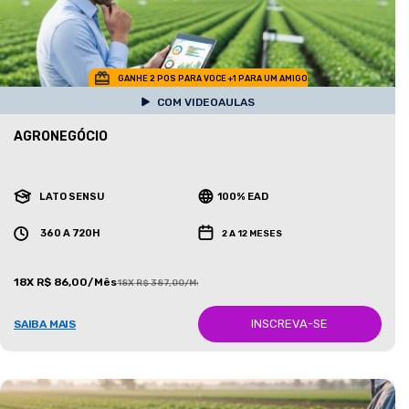
GANHE 2 POS PARA VOCE +1 PARA UM AMIGO
COM VIDEOAULAS
AGRONEGÓCIO
LATO SENSU
100% EAD
360 A 720H
2 A 12 MESES
18X R$ 86,00/Mês
18X R$ 387,00/Mês
INSCREVA-SE
SAIBA MAIS