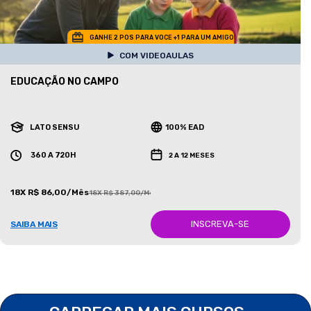
GANHE 2 POS PARA VOCE +1 PARA UM AMIGO
COM VIDEOAULAS
EDUCAÇÃO NO CAMPO
LATO SENSU
100% EAD
360 A 720H
2 A 12 MESES
18X R$ 86,00/Mês
18X R$ 387,00/Mês
INSCREVA-SE
SAIBA MAIS