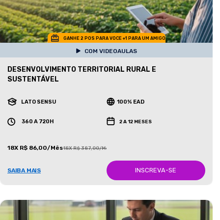
GANHE 2 POS PARA VOCE +1 PARA UM AMIGO
COM VIDEOAULAS
DESENVOLVIMENTO TERRITORIAL RURAL E
SUSTENTÁVEL
LATO SENSU
100% EAD
360 A 720H
2 A 12 MESES
18X R$ 86,00/Mês
18X R$ 387,00/Mês
INSCREVA-SE
SAIBA MAIS