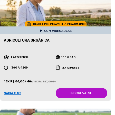
GANHE 2 POS PARA VOCE +1 PARA UM AMIGO
COM VIDEOAULAS
AGRICULTURA ORGÂNICA
LATO SENSU
100% EAD
360 A 420H
2 A 12 MESES
18X R$ 86,00/Mês
18X R$ 387,00/Mês
INSCREVA-SE
SAIBA MAIS