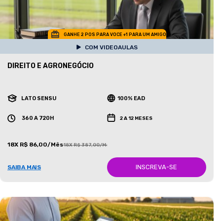
GANHE 2 POS PARA VOCE +1 PARA UM AMIGO
COM VIDEOAULAS
DIREITO E AGRONEGÓCIO
LATO SENSU
100% EAD
360 A 720H
2 A 12 MESES
18X R$ 86,00/Mês
18X R$ 387,00/Mês
INSCREVA-SE
SAIBA MAIS