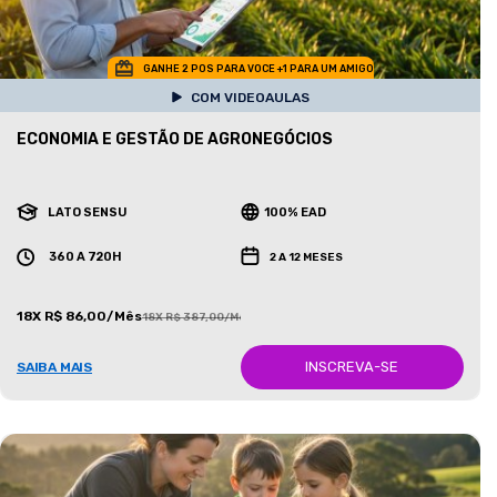
GANHE 2 POS PARA VOCE +1 PARA UM AMIGO
COM VIDEOAULAS
ECONOMIA E GESTÃO DE AGRONEGÓCIOS
LATO SENSU
100% EAD
360 A 720H
2 A 12 MESES
18X R$ 86,00/Mês
18X R$ 387,00/Mês
INSCREVA-SE
SAIBA MAIS