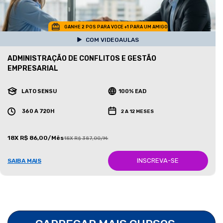
GANHE 2 POS PARA VOCE +1 PARA UM AMIGO
COM VIDEOAULAS
ADMINISTRAÇÃO DE CONFLITOS E GESTÃO
EMPRESARIAL
LATO SENSU
100% EAD
360 A 720H
2 A 12 MESES
18X R$ 86,00/Mês
18X R$ 387,00/Mês
INSCREVA-SE
SAIBA MAIS