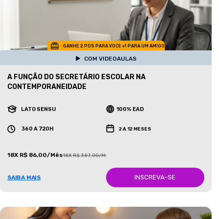
GANHE 2 POS PARA VOCE +1 PARA UM AMIGO
COM VIDEOAULAS
A FUNÇÃO DO SECRETÁRIO ESCOLAR NA
CONTEMPORANEIDADE
LATO SENSU
100% EAD
360 A 720H
2 A 12 MESES
18X R$ 86,00/Mês
18X R$ 387,00/Mês
INSCREVA-SE
SAIBA MAIS