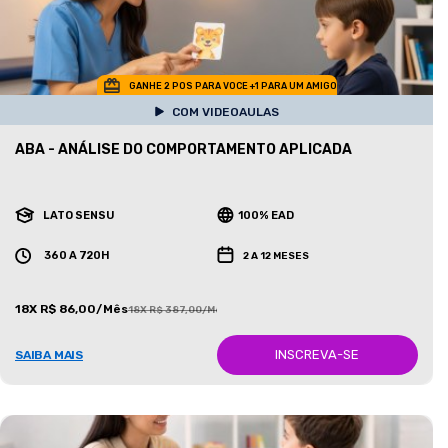
GANHE 2 POS PARA VOCE +1 PARA UM AMIGO
COM VIDEOAULAS
ABA - ANÁLISE DO COMPORTAMENTO APLICADA
LATO SENSU
100% EAD
360 A 720H
2 A 12 MESES
18X R$ 86,00/Mês
18X R$ 387,00/Mês
INSCREVA-SE
SAIBA MAIS