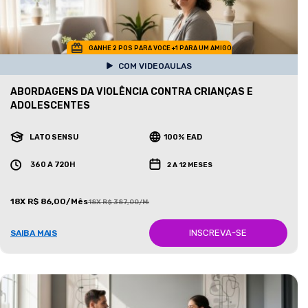
GANHE 2 POS PARA VOCE +1 PARA UM AMIGO
COM VIDEOAULAS
ABORDAGENS DA VIOLÊNCIA CONTRA CRIANÇAS E
ADOLESCENTES
LATO SENSU
100% EAD
360 A 720H
2 A 12 MESES
18X R$ 86,00/Mês
18X R$ 387,00/Mês
INSCREVA-SE
SAIBA MAIS