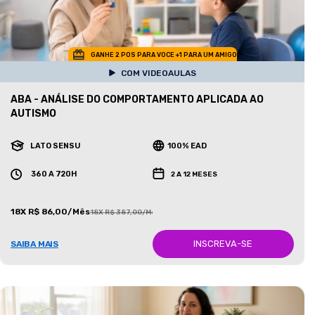
GANHE 2 POS PARA VOCE +1 PARA UM AMIGO
COM VIDEOAULAS
ABA - ANÁLISE DO COMPORTAMENTO APLICADA AO
AUTISMO
LATO SENSU
100% EAD
360 A 720H
2 A 12 MESES
18X R$ 86,00/Mês
18X R$ 387,00/Mês
INSCREVA-SE
SAIBA MAIS