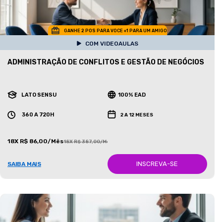
GANHE 2 POS PARA VOCE +1 PARA UM AMIGO
COM VIDEOAULAS
ADMINISTRAÇÃO DE CONFLITOS E GESTÃO DE NEGÓCIOS
LATO SENSU
100% EAD
360 A 720H
2 A 12 MESES
18X R$ 86,00/Mês
18X R$ 387,00/Mês
INSCREVA-SE
SAIBA MAIS