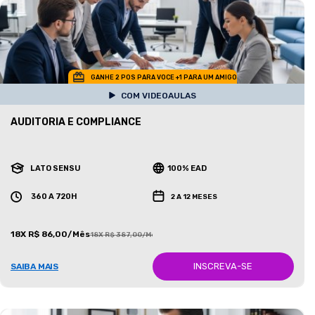
GANHE 2 POS PARA VOCE +1 PARA UM AMIGO
COM VIDEOAULAS
AUDITORIA E COMPLIANCE
LATO SENSU
100% EAD
360 A 720H
2 A 12 MESES
18X R$ 86,00/Mês
18X R$ 387,00/Mês
INSCREVA-SE
SAIBA MAIS