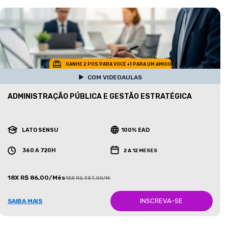
GANHE 2 POS PARA VOCE +1 PARA UM AMIGO
COM VIDEOAULAS
ADMINISTRAÇÃO PÚBLICA E GESTÃO ESTRATÉGICA
LATO SENSU
100% EAD
360 A 720H
2 A 12 MESES
18X R$ 86,00/Mês
18X R$ 387,00/Mês
INSCREVA-SE
SAIBA MAIS