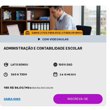
GANHE 2 POS PARA VOCE +1 PARA UM AMIGO
COM VIDEOAULAS
ADMINISTRAÇÃO E CONTABILIDADE ESCOLAR
LATO SENSU
100% EAD
360 A 720H
2 A 12 MESES
18X R$ 86,00/Mês
18X R$ 387,00/Mês
INSCREVA-SE
SAIBA MAIS