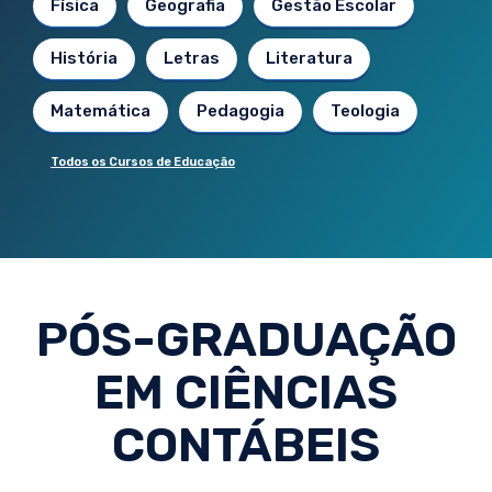
Física
Geografia
Gestão Escolar
História
Letras
Literatura
Matemática
Pedagogia
Teologia
Todos os Cursos de Educação
PÓS-GRADUAÇÃO
EM CIÊNCIAS
CONTÁBEIS