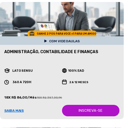
GANHE 2 POS PARA VOCE +1 PARA UM AMIGO
COM VIDEOAULAS
ADMINISTRAÇÃO, CONTABILIDADE E FINANÇAS
LATO SENSU
100% EAD
360 A 720H
2 A 12 MESES
18X R$ 86,00/Mês
18X R$ 387,00/Mês
INSCREVA-SE
SAIBA MAIS