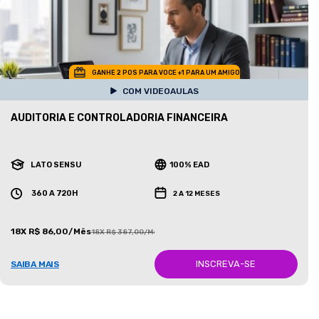
GANHE 2 POS PARA VOCE +1 PARA UM AMIGO
COM VIDEOAULAS
AUDITORIA E CONTROLADORIA FINANCEIRA
LATO SENSU
100% EAD
360 A 720H
2 A 12 MESES
18X R$ 86,00/Mês
18X R$ 387,00/Mês
INSCREVA-SE
SAIBA MAIS