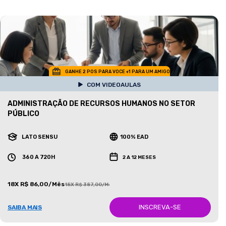
GANHE 2 POS PARA VOCE +1 PARA UM AMIGO
COM VIDEOAULAS
ADMINISTRAÇÃO DE RECURSOS HUMANOS NO SETOR
PÚBLICO
LATO SENSU
100% EAD
360 A 720H
2 A 12 MESES
18X R$ 86,00/Mês
18X R$ 387,00/Mês
INSCREVA-SE
SAIBA MAIS